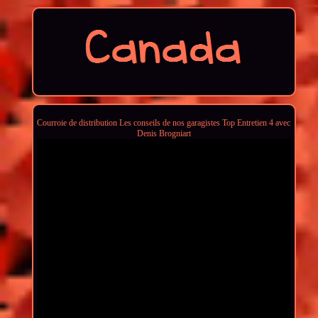
Courroie de distribution Les conseils de nos garagistes Top Entretien 4 avec
Denis Brogniart